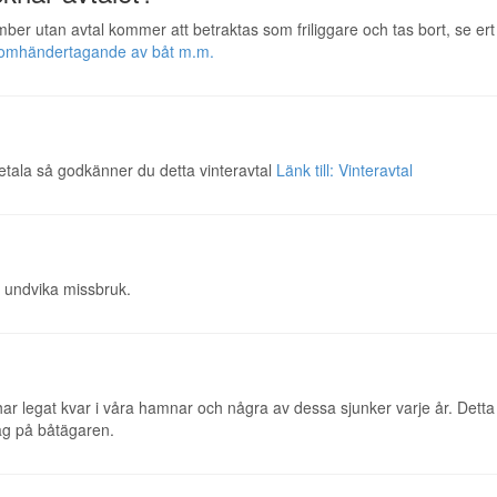
ber utan avtal kommer att betraktas som friliggare och tas bort, se er
och omhändertagande av båt m.m.
etala så godkänner du detta vinteravtal
Länk till: Vinteravtal
t undvika missbruk.
ar legat kvar i våra hamnar och några av dessa sjunker varje år. Detta ha
tag på båtägaren.