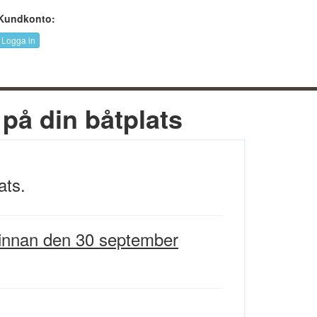
Kundkonto:
Logga in
på din båtplats
ats.
innan den 30 september