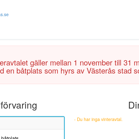
as.se
eravtalet gäller mellan 1 november till 31 
 en båtplats som hyrs av Västerås stad so
förvaring
Di
- Du har inga vinteravtal.
 båtplats