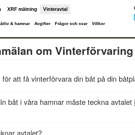
s
XRF mätning
Vinteravtal
Båtliv & hamnar
Avgifter
Frågor och svar
Villkor
Anmälan om Vinterförvaring 
för att få vinterförvara din båt på din båtpl
 din båt i våra hamnar måste teckna avtalet
knar avtalet?