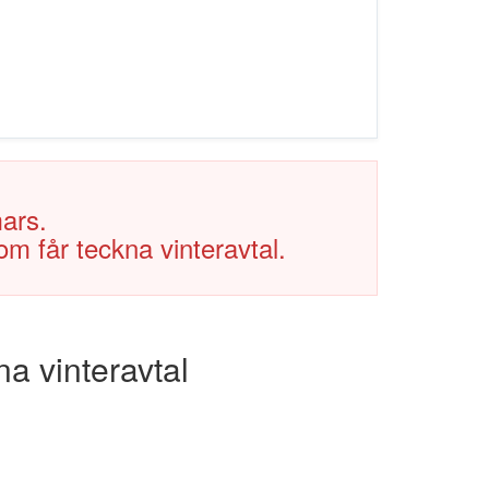
mars.
m får teckna vinteravtal.
na vinteravtal