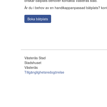
önskar båtplats behöver kontakta Västerås stad.
Är du i behov av en handikappanpassad båtplats? kont
Boka båtplats
Västerås Stad
Stadshuset
Västerås
Tillgänglighetsredogörelse