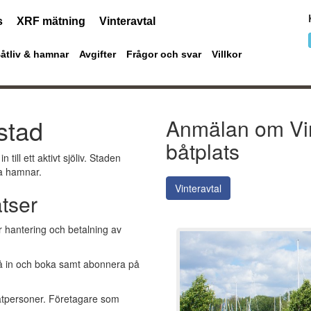
s
XRF mätning
Vinteravtal
Båtliv & hamnar
Avgifter
Frågor och svar
Villkor
stad
Anmälan om Vin
båtplats
till ett aktivt sjöliv. Staden
ta hamnar.
Vinteravtal
atser
 hantering och betalning av
 gå in och boka samt abonnera på
vatpersoner. Företagare som