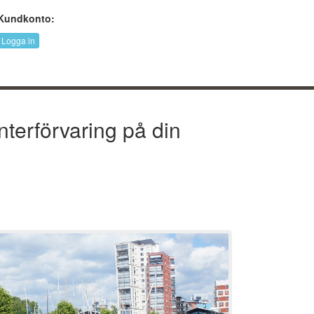
Kundkonto:
Logga in
terförvaring på din