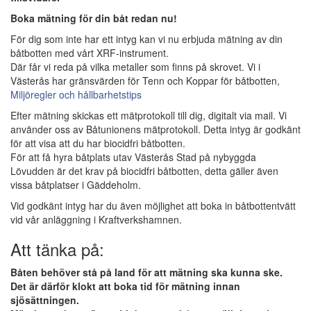
Boka mätning för din båt redan nu!
För dig som inte har ett intyg kan vi nu erbjuda mätning av din
båtbotten med vårt XRF-instrument.
Där får vi reda på vilka metaller som finns på skrovet. Vi i
Västerås har gränsvärden för Tenn och Koppar för båtbotten,
Miljöregler och hållbarhetstips
Efter mätning skickas ett mätprotokoll till dig, digitalt via mail. Vi
använder oss av Båtunionens mätprotokoll. Detta intyg är godkänt
för att visa att du har biocidfri båtbotten.
För att få hyra båtplats utav Västerås Stad på nybyggda
Lövudden är det krav på biocidfri båtbotten, detta gäller även
vissa båtplatser i Gäddeholm.
Vid godkänt intyg har du även möjlighet att boka in båtbottentvätt
vid vår anläggning i Kraftverkshamnen.
Att tänka på:
Båten behöver stå på land för att mätning ska kunna ske.
Det är därför klokt att boka tid för mätning innan
sjösättningen.