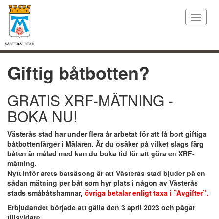
Toggle
navigat
Giftig båtbotten?
GRATIS XRF-MÄTNING -
BOKA NU!
Västerås stad har under flera år arbetat för att få bort giftiga
båtbottenfärger i Mälaren. Är du osäker på vilket slags färg
båten är målad med kan du boka tid för att göra en XRF-
mätning.
Nytt inför årets båtsäsong är att Västerås stad bjuder på en
sådan mätning per båt som hyr plats i någon av Västerås
stads småbåtshamnar,
övriga betalar enligt taxa i ”Avgifter”.
Erbjudandet började att gälla den 3 april 2023 och pågår
tillsvidare.